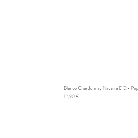
Blaneo Chardonnay Navarra DO - Pag
Preis
12,90 €