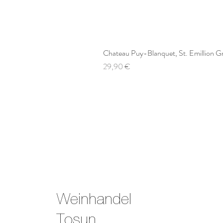
Chateau Puy-Blanquet, St. Emillion G
Preis
29,90 €
Weinhandel
Tosun