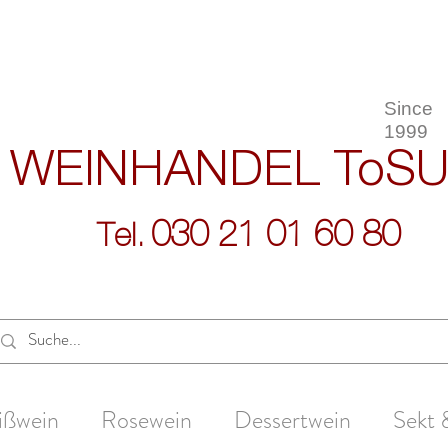
Since
1999
WEINHANDEL
ToS
030 21 01 60 80
Tel.
ißwein
Rosewein
Dessertwein
Sekt