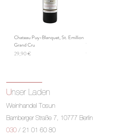
Chateau Puy-Blanquet, St. Emillion
KALLFELZ Rivaner Qualitä
Grand Cru
Trocken
Preis
Preis
29,90 €
9,90 €
U
nser Laden
Weinhandel
Tosun
Bamberger Straße 7, 10777 Berlin
030
/ 21 01 60 80