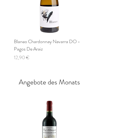
Blaneo Chardonnay Navarra DO -
Beronia Verdejo , Bodegas 
Pagos De Araiz
Nicht verfügbar
Preis
12,90 €
Angebote des Monats