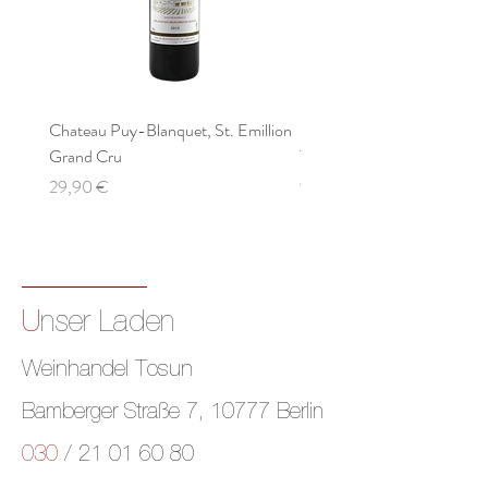
Chateau Puy-Blanquet, St. Emillion
KALLFELZ Rivaner Qualitä
Grand Cru
Trocken
Preis
Preis
29,90 €
9,90 €
U
nser Laden
Weinhandel
Tosun
Bamberger Straße 7, 10777 Berlin
030
/ 21 01 60 80