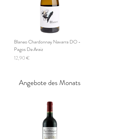
Blaneo Chardonnay Navarra DO -
Beronia Verdejo , Bodegas 
Pagos De Araiz
Nicht verfügbar
Preis
12,90 €
Angebote des Monats