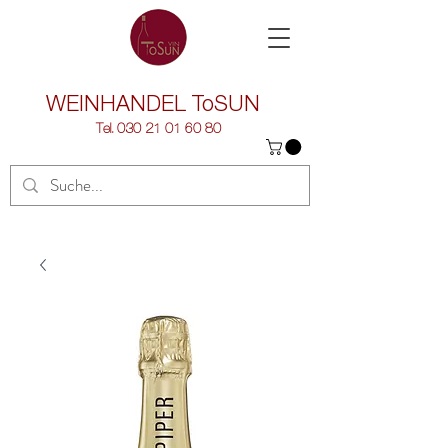
WEINHANDEL
ToSUN
Tel.
030 21 01 60 80