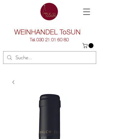
WEINHANDEL
ToSUN
Tel.
030 21 01 60 80