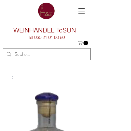
WEINHANDEL
ToSUN
Tel.
030 21 01 60 80