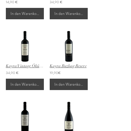
14,90 €
34,90 €
In den Warenkorb
In den Warenkorb
Kayra Vintage Öküzgözü
Kayra Buzbag Reserv
34,90 €
19,90€
In den Warenkorb
In den Warenkorb