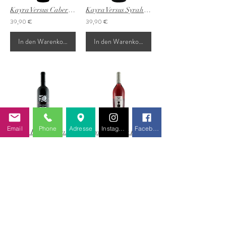
Kayra Versus Cabernet Franc
Kayra Versus Syrah Viognier
39,90 €
39,90 €
In den Warenkorb
In den Warenkorb
Email
Phone
Adresse
Instagram
Facebook
Kayra Buzbag Klasik Rot
Kayra Kalecik Karasi Rose
9,90 €
14,90 €
In den Warenkorb
In den Warenkorb