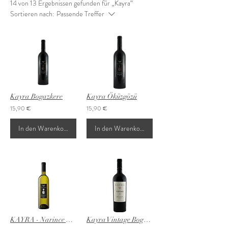
14 von 13 Ergebnissen gefunden für „Kayra“
Sortieren nach:
Passende Treffer
Kayra Bogazkere
Kayra Öküzgözü
15,90 €
15,90 €
In den Warenkorb
In den Warenkorb
KAYRA - Narince Weißwein
Kayra Vintage Bogazkere