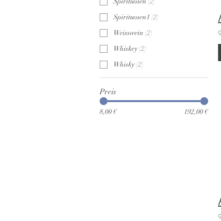
Spirituosen
(
2
)
Spirituosen1
(
2
)
Weisswein
(
2
)
Whiskey
(
2
)
Whisky
(
2
)
Preis
8,00 €
192,00 €