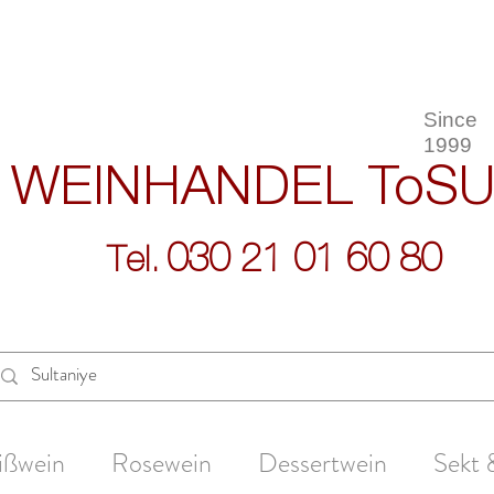
Since
1999
WEINHANDEL
ToS
030 21 01 60 80
Tel.
ißwein
Rosewein
Dessertwein
Sekt