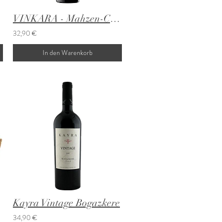
iye
VINKARA - Mahzen-Cabernet Sauvignon/Merlot/Syrah
32,90 €
In den Warenkorb
Kayra Vintage Bogazkere
34,90 €