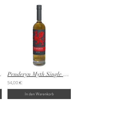
lsh Whisky
Penderyn Myth Single Malt Whisky
54,00 €
In den Warenkorb