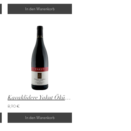
In den Warenkorb
Kavaklidere Yakut Öküzgözü-Bogazkere
8,90 €
In den Warenkorb