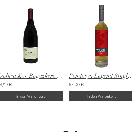
Doluca Kav Bogazkere - Öküzgözü
Penderyn Legend Single Malt We
14,90 €
55,00 €
In den Warenkorb
In den Warenkorb