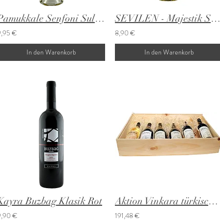
Pamukkale Senfoni Sultaniye
SEVILEN - Majestik Sauvignon Blanc und Sultan
9,95 €
8,90 €
In den Warenkorb
In den Warenkorb
Kayra Buzbag Klasik Rot
Aktion Vinkara türkische Rot 6x0,75 L
9,90 €
191,48 €