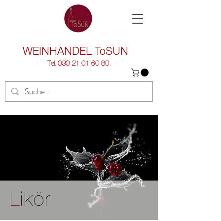
WEINHANDEL
ToSUN
Tel.
030 21 01 60 80
L
ikör