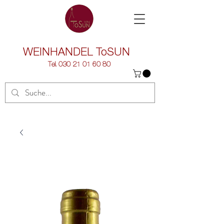
WEINHANDEL
ToSUN
Tel.
030 21 01 60 80