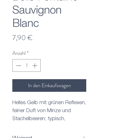
Sauvignon
Blanc
Preis
7,90 €
Anzahl
*
In den Einkaufswagen
Helles Gelb mit grünen Reflexen,
feiner Duft von Minze und
Stachelbeeren; typisch,
lebendige Frische, guter
Literwein.