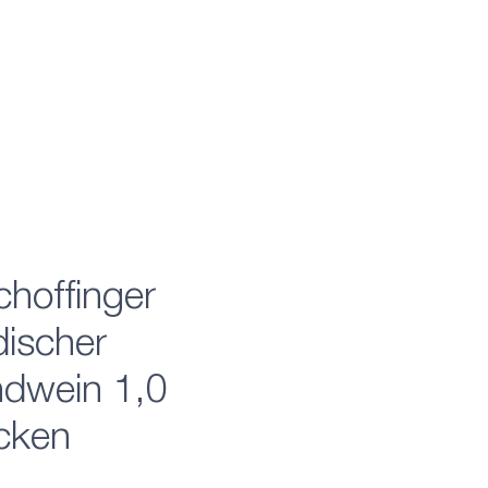
choffinger
ischer
dwein 1,0
cken