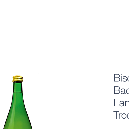
Bis
Bad
Lan
Tro