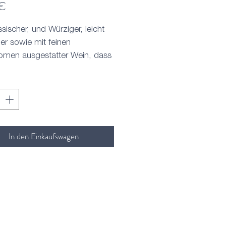
Preis
 €
ssischer, und Würziger, leicht
ger sowie mit feinen
omen ausgestatter Wein, dass
äftiges Bukett voll auskostet.
en sie den Badischen
in zu Vorspeisen, Vespern,
latten. Traditionell in der Liter
lflasche.
In den Einkaufswagen