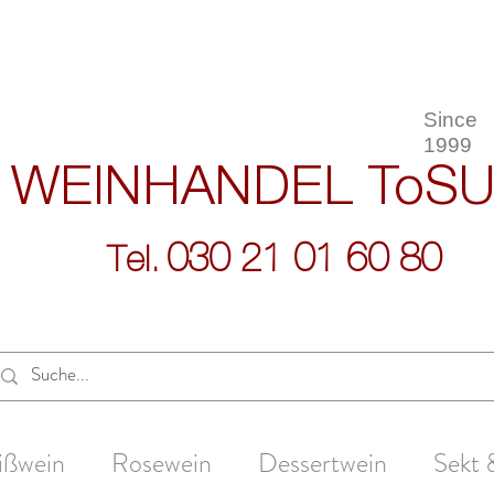
Since
1999
WEINHANDEL
ToS
030 21 01 60 80
Tel.
ißwein
Rosewein
Dessertwein
Sekt