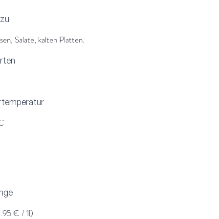
 zu
sen, Salate, kalten Platten.
rten
rtemperatur
C
enge
.95 € / 1l)