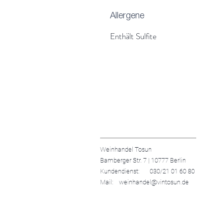
Allergene
Enthält Sulfite
Weinhandel Tosun
Bamberger Str. 7 | 10777 Berlin
Kundendienst: 030/21 01 60 80
Mail: weinhandel@vintosun.de