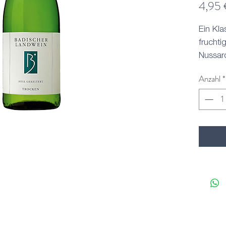
4,95
Ein Kla
fruchti
Nussar
sein Kr
Anzahl
*
Servier
Landwe
kalten P
Schlege