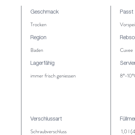
Geschmack
Passt
Trocken
Vorspei
Region
Rebso
Baden
Cuvee
Lagerfähig
Servie
immer frisch geniessen
8°-10°
Verschlussart
Füllm
Schraubverschluss
1,0 l (4