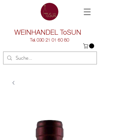
WEINHANDEL
ToSUN
Tel.
030 21 01 60 80