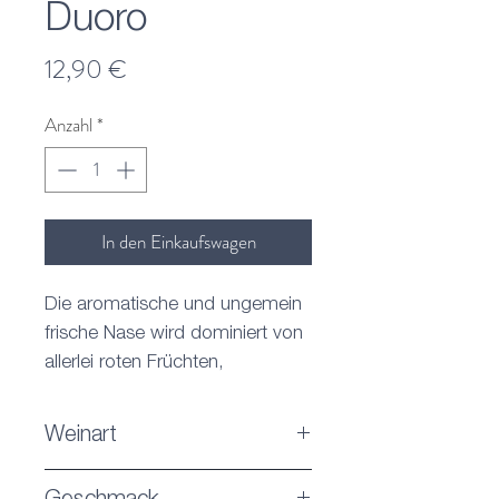
Duoro
Preis
12,90 €
Anzahl
*
In den Einkaufswagen
Die aromatische und ungemein
frische Nase wird dominiert von
allerlei roten Früchten,
Erdbeeren, roten und weißen
Johannisbeeren und Himbeeren.
Weinart
Aromen von weißen Blüten
Rosewein
ergänzen das Bukett auf