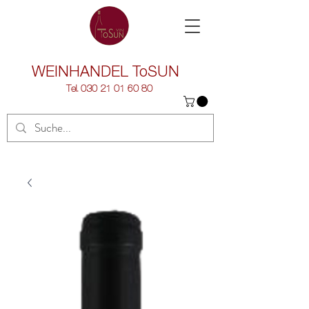
WEINHANDEL
ToSUN
Tel.
030 21 01 60 80