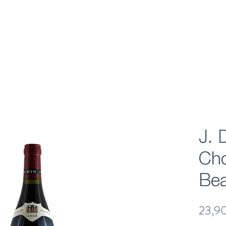
J. 
Cho
Be
23,9