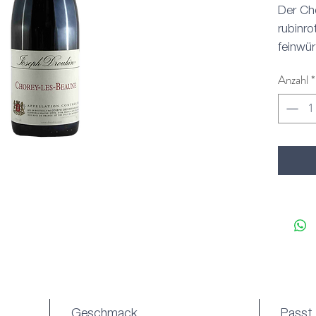
Der Ch
rubinro
feinwür
nach K
Anzahl
*
Kräute
Schoko
satte F
Strukt
Geschmack
Passt