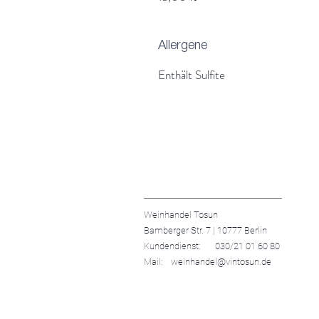
Allergene
Enthält Sulfite
Weinhandel Tosun
Bamberger Str. 7 | 10777 Berlin
Kundendienst: 030/21 01 60 80
Mail: weinhandel@vintosun.de