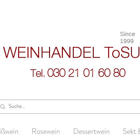
Since
1999
WEINHANDEL
ToS
030 21 01 60 80
Tel.
ißwein
Rosewein
Dessertwein
Sekt