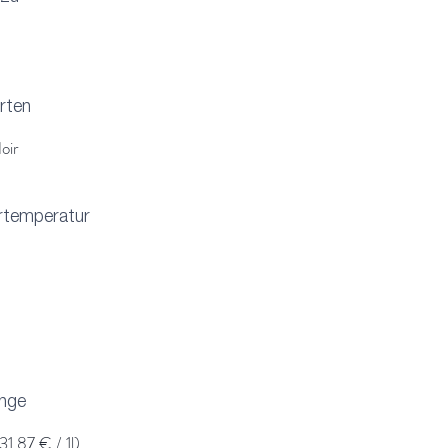
rten
oir
rtemperatur
enge
31.87 € / 1l)