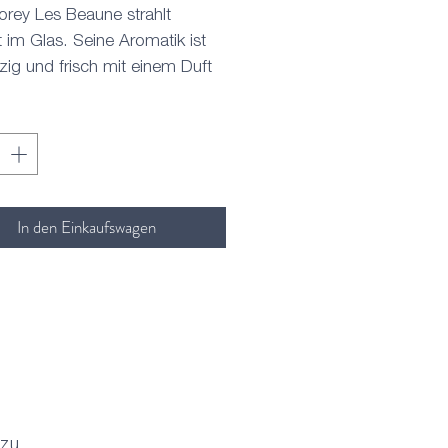
orey Les Beaune strahlt
t im Glas. Seine Aromatik ist
zig und frisch mit einem Duft
irschen, Waldbeeren und
rn, ein Hauch von Zimt und
lade. Am Gaumen dann eine
ruchtfülle, delikater Nerv, gute
ur, ausgewogen und lang.
In den Einkaufswagen
 zu