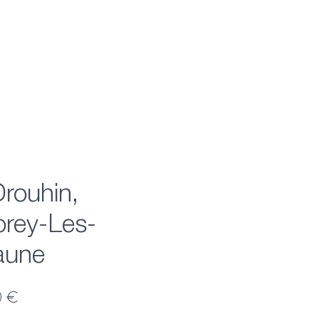
Drouhin,
rey-Les-
aune
Preis
0 €