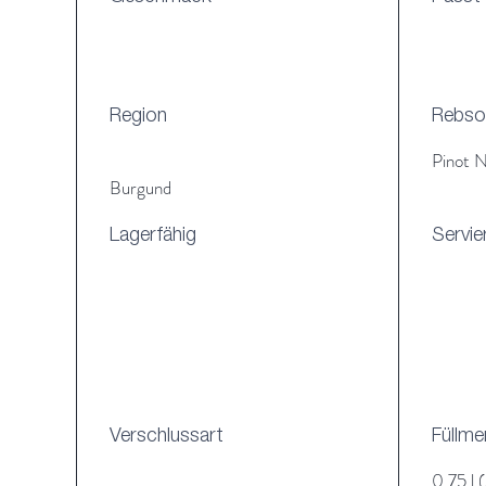
Region
Rebso
Pinot N
Burgund
Lagerfähig
Servie
Verschlussart
Füllm
0,75 l (