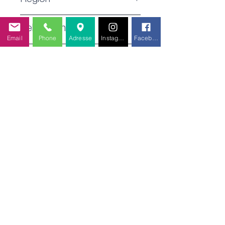
Region
Costers del Segre D.O.
Rebsorten
Email
Phone
Adresse
Instagram
Facebook
Chardonnay, Viognier
Jahrgang
NV
Lagerfähig
Jetzt geniessen
Serviertemperatur
7-8°C
Alkoholgehalt
12.50 % Vol.
Verschlussart
Naturkorken
Füllmenge
0,75 l (14.53 / 1l)