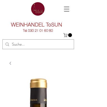
WEINHANDEL
ToSUN
Tel.
030 21 01 60 80