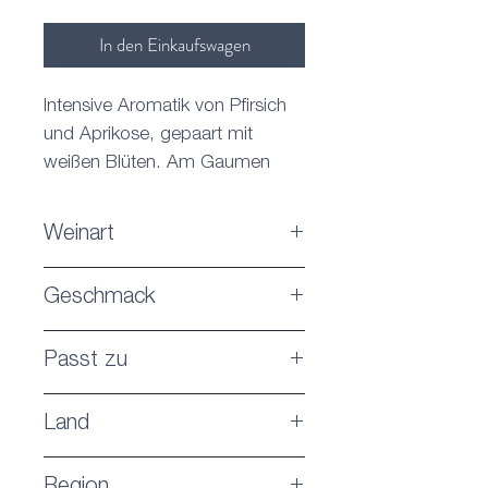
In den Einkaufswagen
Intensive Aromatik von Pfirsich
und Aprikose, gepaart mit
weißen Blüten. Am Gaumen
gute Säurestruktur und
fruchtbetonter Nachhall.
Weinart
Weißwein
Geschmack
Trocken
Passt zu
Gegrillte Garnelen und
Land
Jakobsmuscheln
Spanien