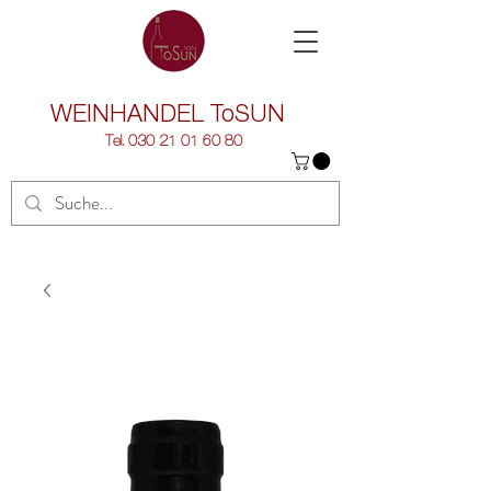
WEINHANDEL
ToSUN
Tel.
030 21 01 60 80