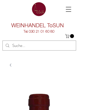
WEINHANDEL
ToSUN
Tel.
030 21 01 60 80