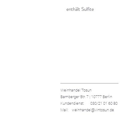
enthält Sulfite
Weinhandel Tosun
Bamberger Str. 7 | 10777 Berlin
Kundendienst: 030/21 01 60 80
Mail: weinhandel@vintosun.de