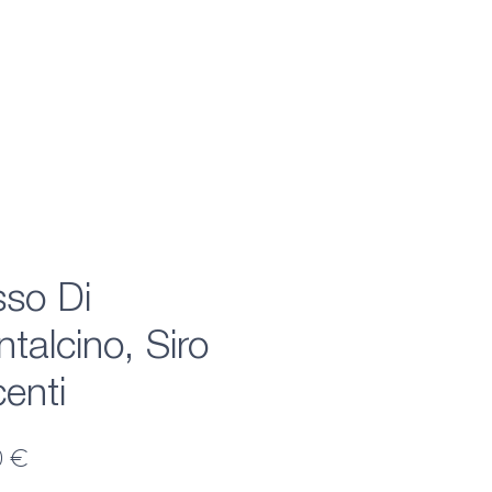
so Di
talcino, Siro
enti
Preis
0 €