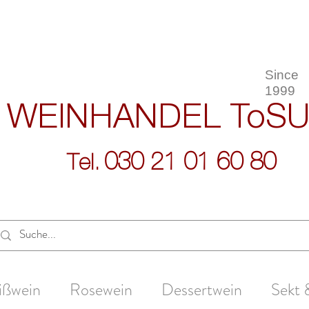
Since
1999
WEINHANDEL
ToS
030 21 01 60 80
Tel.
ißwein
Rosewein
Dessertwein
Sekt