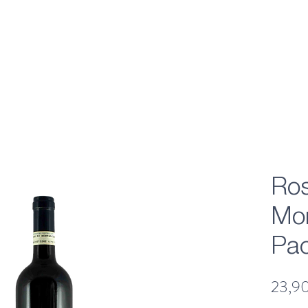
Ros
Mon
Pac
23,9