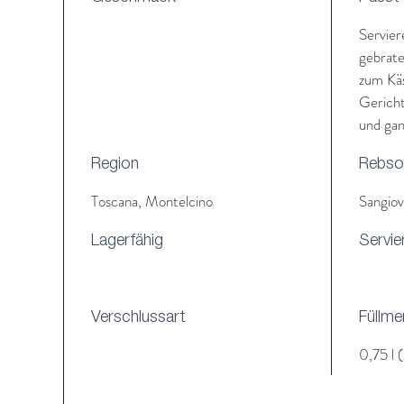
Weiter
Servier
Punkte
gebrate
Parker
zum Käs
Vinous 
Gericht
Wine S
und gan
Region
Rebso
Toscana, Montelcino
Sangiov
Lagerfähig
Servie
Verschlussart
Füllm
0,75 l (