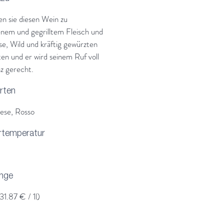
e Traumbewertungen: 97
en sie diesen Wein zu
 James suckling, 96 Punkte
nem und gegrilltem Fleisch und
's Wine Advocate, 96 Punkte
e, Wild und kräftig gewürzten
Antonio Galloni und 95 Punkte
en und er wird seinem Ruf voll
pectator.
z gerecht.
rten
ese, Rosso
rtemperatur
enge
31.87 € / 1l)