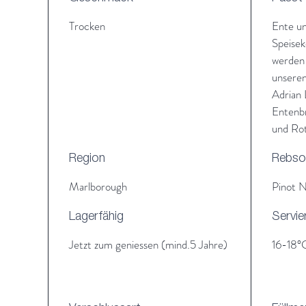
Trocken
Ente un
Speisek
werden 
unseren
Adrian 
Entenbr
und Ro
Region
Rebso
Marlborough
Pinot N
Lagerfähig
Servie
Jetzt zum geniessen (mind.5 Jahre)
16-18°