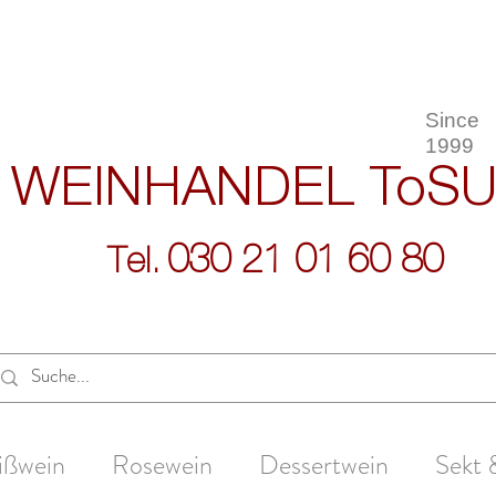
Since
1999
WEINHANDEL
ToS
030 21 01 60 80
Tel.
ißwein
Rosewein
Dessertwein
Sekt