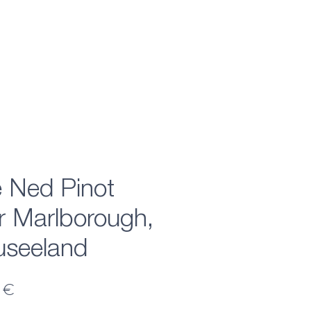
 Ned Pinot
r Marlborough,
seeland
Preis
 €