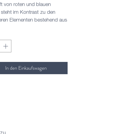
ft von roten und blauen
steht im Kontrast zu den
eren Elementen bestehend aus
Holznote, Rauch und
den. Diese Aromen gehen
 an den Gaumen, wo sie dann
truktur und Mundgefühl durch
 Tannin und eine angenehme,
In den Einkaufswagen
e Säure bekommen.
 zu