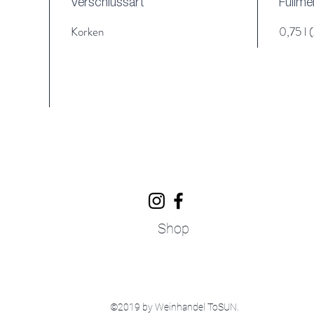
Verschlussart
Füllm
Korken
0,75 l 
Shop
©2019 by Weinhandel ToSUN.