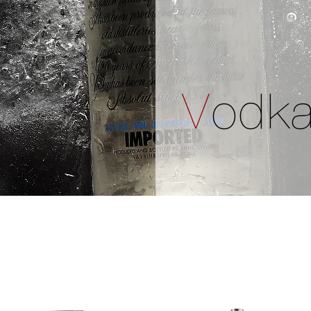
V
odk