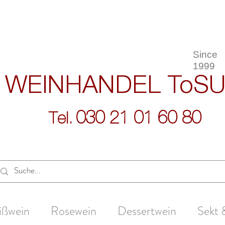
Since
1999
WEINHANDEL
ToS
030 21 01 60 80
Tel.
ißwein
Rosewein
Dessertwein
Sekt