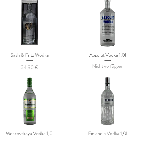
Sash & Fritz Wodka
Absolut Vodka 1,0l
Nicht verfügbar
Preis
34,90 €
Moskovskaya Vodka 1,0l
Finlandia Vodka 1,0l