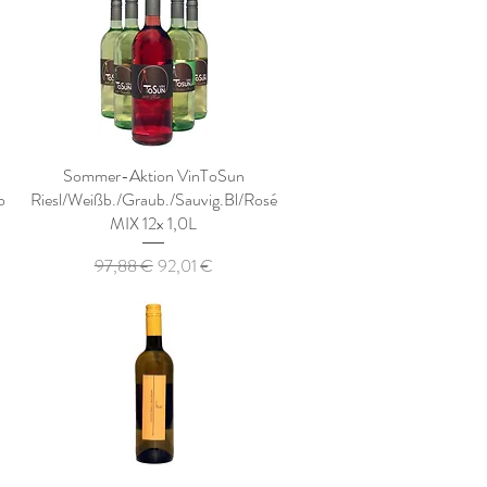
Sommer-Aktion VinToSun
o
Riesl/Weißb./Graub./Sauvig.Bl/Rosé
MIX 12x 1,0L
Standardpreis
Sale-Preis
97,88 €
92,01 €