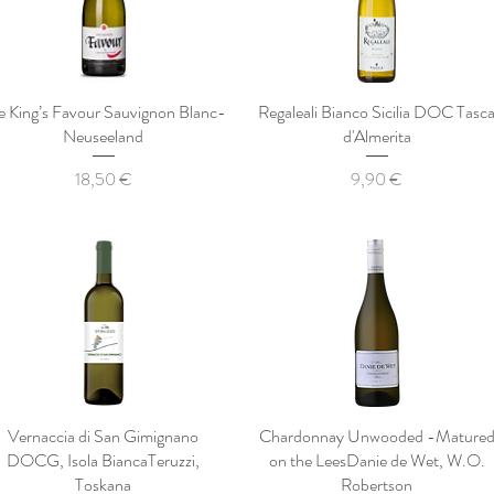
e King’s Favour Sauvignon Blanc-
Regaleali Bianco Sicilia DOC Tasc
Neuseeland
d'Almerita
Preis
Preis
18,50 €
9,90 €
Vernaccia di San Gimignano
Chardonnay Unwooded -Mature
DOCG, Isola BiancaTeruzzi,
on the LeesDanie de Wet, W.O.
Toskana
Robertson