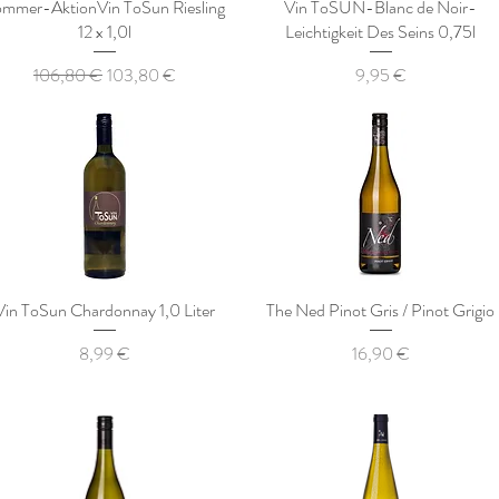
mmer-AktionVin ToSun Riesling
Vin ToSUN-Blanc de Noir-
12 x 1,0l
Leichtigkeit Des Seins 0,75l
Standardpreis
Sale-Preis
Preis
106,80 €
103,80 €
9,95 €
Vin ToSun Chardonnay 1,0 Liter
The Ned Pinot Gris / Pinot Grigio
Preis
Preis
8,99 €
16,90 €