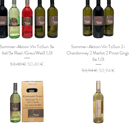
Sommer-Aktion Vin ToSun 3x
Sommer-Aktion Vin ToSun 2-
Ital/3x Riesl./Grau/Weiß 1,0l
Chardonnay 2 Merlot 2 Pinot Grigi
6x 1,0l
Standardpreis
Sale-Preis
53,40 €
50,40 €
Standardpreis
Sale-Preis
53,94 €
50,94 €