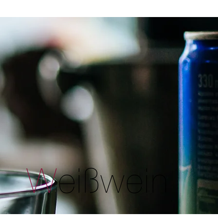
W
eißwein