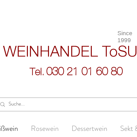
Since
1999
WEINHANDEL
ToS
030 21 01 60 80
Tel.
ißwein
Rosewein
Dessertwein
Sekt