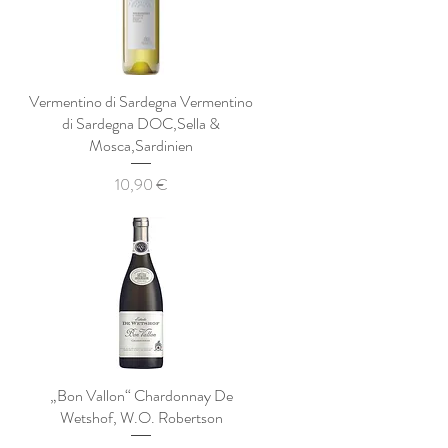
a
Vermentino di Sardegna Vermentino
di Sardegna DOC,Sella &
Mosca,Sardinien
Preis
10,90 €
d
„Bon Vallon“ Chardonnay De
Wetshof, W.O. Robertson