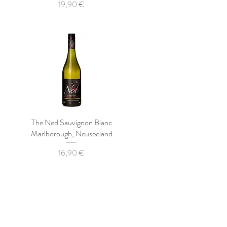
Preis
19,90 €
The Ned Sauvignon Blanc
Marlborough, Neuseeland
Preis
16,90 €