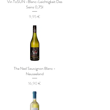
Vin ToSUN -Blanc-Leichtigkeit Des
Seins 0,75l
Preis
9,95 €
The Ned Sauvignon Blanc -
Neuseeland
Preis
16,90 €