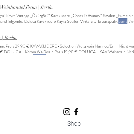
 Weinhandel Tosun | Berlin
gra“ Kayra Vintage „Öküzgözü“ Kavaklidere „Cotes D‘Avanos “ Sevilen „Fume bl
ind folgende: Doluca Kavaklıdere Kayra Sevilen Vinkara Urla Sarapcılık
Suvla
’Av
LIDERE -Selection Weisswein Narince/Emir Nicht verfügbar
SUVLA
- Syrah R
lanc , Sémillion Nicht verfügbar
SUVLA
- Sir Nicht verfügbar
SUVLA
- Caberne
| Berlin
A
- Sur 2013 Preis 32,00 € Mehr laden
lanc Preis 29,90 € KAVAKLIDERE -Selection Weisswein Narince/Emir Nicht ve
0 € DOLUCA - Karma Weißwein Preis 19,90 € DOLUCA - KAV Weisswein Narin
rve Nicht verfügbar
SUVLA
- Sauvignon Blanc , Sémillion Nicht verfügbar Ange
Shop