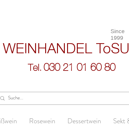
Since
1999
WEINHANDEL
ToS
030 21 01 60 80
Tel.
ißwein
Rosewein
Dessertwein
Sekt