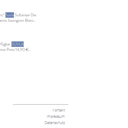
anc“
Suvla
Sultaniye Die
anos Sauvignon Blanc
eserve Nicht verfügbar
t Sauvignon - 2017
rfügbar
SUVLA
ce Preis 14,90 €
bote des Monats
Kontakt
Impressum
Datenschutz