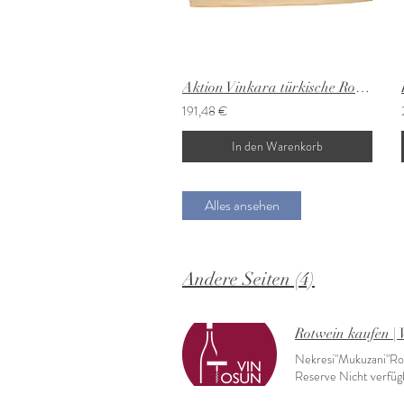
Aktion Vinkara türkische Rot 6x0,75 L
191,48 €
In den Warenkorb
Alles ansehen
Andere Seiten (4)
Rotwein kaufen | 
Nekresi"Mukuzani"Rot
Reserve Nicht verfü
2013 Preis 32,00 € 