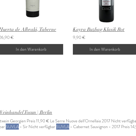
Huerta de Albralá, Taberne
Kayra Buzbag Klasik Rot
26,90 €
9,90 €
In den Warenkorb
In den Warenkorb
Weinhandel Tosun | Berlin
wein Georgien Preis 11,90 € Le Serre Nuove dell'Ornellaia 2017 Nicht verfügb
gbar
SUVLA
- Sir Nicht verfügbar
SUVLA
- Cabernet Sauvignon - 2017 Preis 1
URLA - Nero d’Avola – Urla Karası Preis 72,90 € URLA- Bogazkere