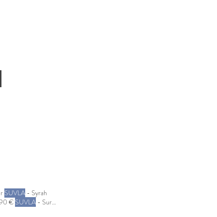
ar
SUVLA
- Syrah
4,90 €
SUVLA
- Sur