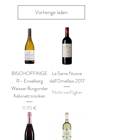
Vorherige laden
BISCHOFFINGE
Le Serre Nuove
R - Enselberg
dell'Ornellaia 2017
Weisser Burgunder
Nicht verfügbar
Kabinett trocken
Preis
11,95 €