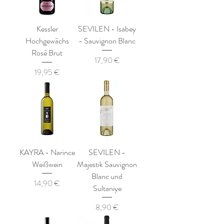
Kessler
SEVILEN - Isabey
Hochgewächs
- Sauvignon Blanc
Rosé Brut
Preis
17,90 €
Preis
19,95 €
KAYRA - Narince
SEVILEN -
Weißwein
Majestik Sauvignon
Blanc und
Preis
14,90 €
Sultaniye
Preis
8,90 €